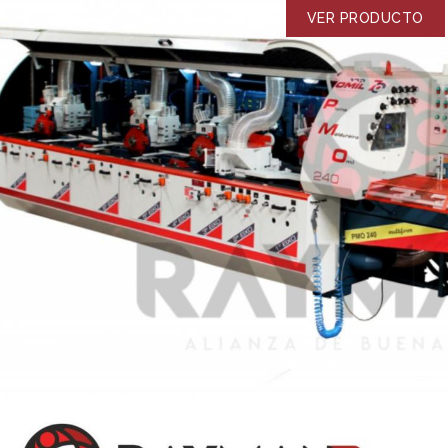
VER PRODUCTO
MATEUS BRAGAGNOLO
Franzoi Ltda
LVARO MORGAVI
Maderas Morgavi
El grupo Franzoi tiene en el
distribuidor Rayman, todo lo que
deras Morgavi crece
gustaría tener en sus
mpidamente desde hace ya
cooperaciones. Un trabajo activo y
 años gracias a la
presente en los clientes, de los mas
,confianza y compromiso
chicos hasta los mas grandes.
to de clientes como
Respeto y compromiso en las
proveedores.
relaciones profesionales, amistad
o luchamos día a día para
en las relaciones personales. Son
ustria de la madera cierre
años de trabajo en equipo y
o de producción de manera
desarrollo del mercado
entable y sostenible.
posicionando nuestras marcas y
 es la excepción ya que
productos como una de las
presa que hace años nos
mejores opciones, además de los
e manera personal frente
productos, servicios y
 desafió, para llegar a