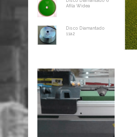
Disco Diamantado 6"
Afila Widea
Disco Diamantado
11a2