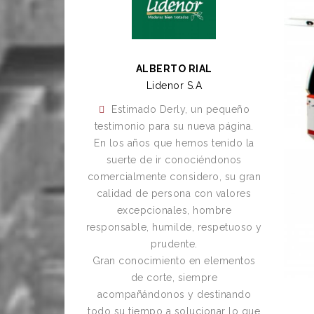
A
ALBERTO RIAL
Lidenor S.A
Ma
ininterru
Estimado Derly, un pequeño
8
testimonio para su nueva página.
seriedad
En los años que hemos tenido la
tan
suerte de ir conociéndonos
comercialmente considero, su gran
En conjunt
calidad de persona con valores
que la ind
excepcionales, hombre
el circul
responsable, humilde, respetuoso y
sust
prudente.
RAYMAN no
Gran conocimiento en elementos
es una em
de corte, siempre
asesora d
acompañándonos y destinando
a cada
todo su tiempo a solucionar lo que