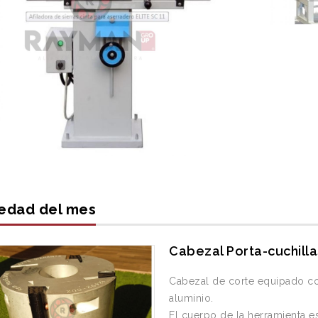
edad del mes
Cabezal Porta-cuchilla
Disco Diamantado 6"
Rebolo Chanfle
Afila Widea
8"x3/8"x31.8
Cabezal de corte equipado co
aluminio.
El cuerpo de la herramienta es