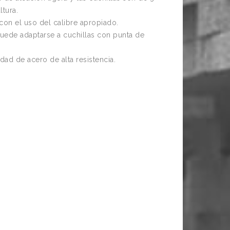
Piedra Copa Recta
Blanca
tura.
con el uso del calibre apropiado.
uede adaptarse a cuchillas con punta de
dad de acero de alta resistencia.